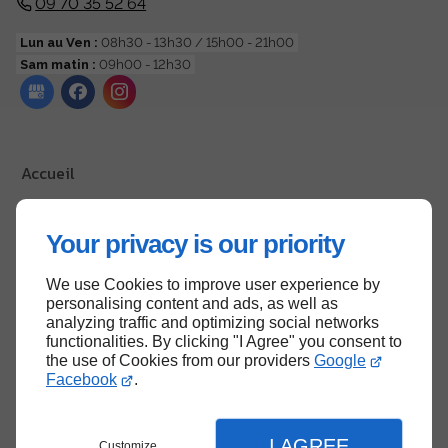
09 70 35 52 64
Lun au Ven :
08h30 - 13h30 / 15h00 - 21h00
Sam matin :
09h00 - 12h30
Accueil
Contactez-nous
Mentions légales
Your privacy is our priority
Plan du site
We use Cookies to improve user experience by
personalising content and ads, as well as
analyzing traffic and optimizing social networks
functionalities. By clicking "I Agree" you consent to
Haut de page
the use of Cookies from our providers
Google
Facebook
.
I AGREE
Customize