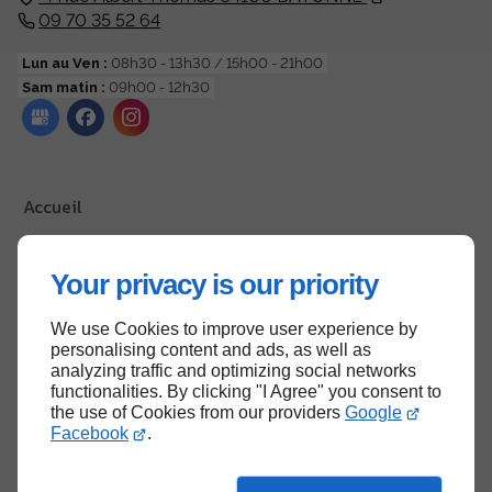
09 70 35 52 64
Lun au Ven :
08h30 - 13h30 / 15h00 - 21h00
Sam matin :
09h00 - 12h30
Accueil
Contactez-nous
Mentions légales
Your privacy is our priority
Plan du site
We use Cookies to improve user experience by
personalising content and ads, as well as
analyzing traffic and optimizing social networks
functionalities. By clicking "I Agree" you consent to
Haut de page
the use of Cookies from our providers
Google
Facebook
.